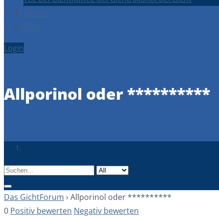
Forum
Blog
Login
Allporinol oder **********
Das GichtForum
›
Allporinol oder **********
0
Positiv bewerten
Negativ bewerten