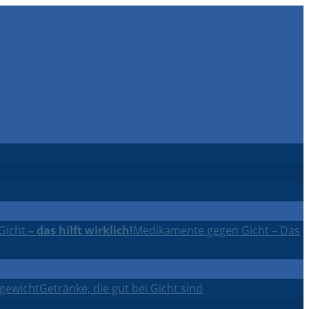
Gicht
– das hilft wirklich!
Medikamente gegen Gicht – Das
rgewicht
Getränke, die gut bei Gicht sind