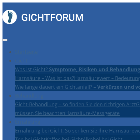
Startseite
Gicht
Was ist Gicht?
Symptome, Risiken und Behandlung
Harnsäure – Was ist das?
Harnsäurewert – Bedeutung
Wie lange dauert ein Gichtanfall?
– Verkürzen und v
Behandlung
Gicht-Behandlung – so finden Sie den richtigen Arzt
G
müssen Sie beachten
Harnsäure-Messgeräte
Ernährung
Ernährung bei Gicht: So senken Sie Ihre Harnsäurewe
Tee bei Gicht
Kaffee bei Gicht
Alkohol bei Gicht