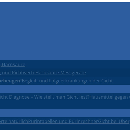
.
Harnsäure
 und Richtwerte
Harnsäure-Messgeräte
orbeugen!
Begleit- und Folgeerkrankungen der Gicht
icht Diagnose – Wie stellt man Gicht fest?
Hausmittel gegen 
rte natürlich
Purintabellen und Purinrechner
Gicht bei Übe