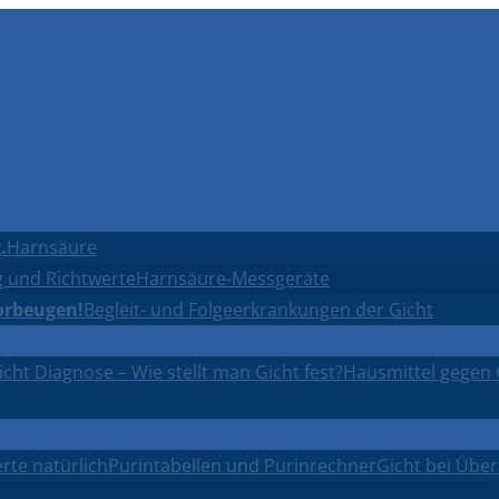
.
Harnsäure
 und Richtwerte
Harnsäure-Messgeräte
orbeugen!
Begleit- und Folgeerkrankungen der Gicht
icht Diagnose – Wie stellt man Gicht fest?
Hausmittel gegen 
rte natürlich
Purintabellen und Purinrechner
Gicht bei Übe