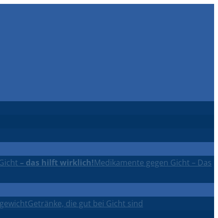
Gicht
– das hilft wirklich!
Medikamente gegen Gicht – Das
rgewicht
Getränke, die gut bei Gicht sind