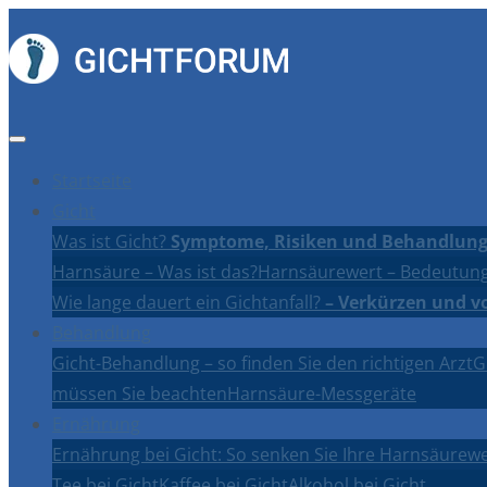
Startseite
Gicht
Was ist Gicht?
Symptome, Risiken und Behandlung
Harnsäure – Was ist das?
Harnsäurewert – Bedeutung
Wie lange dauert ein Gichtanfall?
– Verkürzen und v
Behandlung
Gicht-Behandlung – so finden Sie den richtigen Arzt
G
müssen Sie beachten
Harnsäure-Messgeräte
Ernährung
Ernährung bei Gicht: So senken Sie Ihre Harnsäurewe
Tee bei Gicht
Kaffee bei Gicht
Alkohol bei Gicht