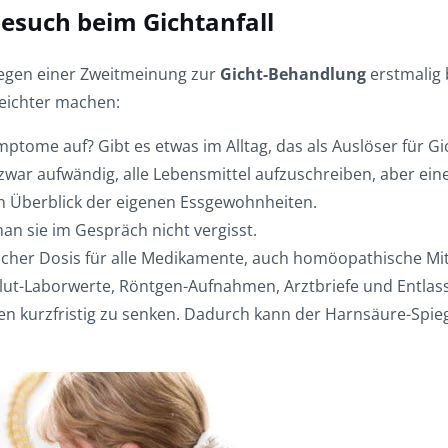
besuch beim Gichtanfall
egen einer Zweitmeinung zur
Gicht-Behandlung
erstmalig 
eichter machen:
tome auf? Gibt es etwas im Alltag, das als Auslöser für Gich
t zwar aufwändig, alle Lebensmittel aufzuschreiben, aber ein
n Überblick der eigenen Essgewohnheiten.
an sie im Gespräch nicht vergisst.
licher Dosis für alle Medikamente, auch homöopathische M
Blut-Laborwerte, Röntgen-Aufnahmen, Arztbriefe und Entlas
n kurzfristig zu senken. Dadurch kann der Harnsäure-Spiege