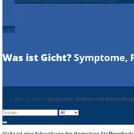
Forum
Blog
Login
Was ist Gicht?
Symptome, R
Was ist Gicht?
Symptome, Risiken und Behandlung
Gicht ist eine Erkrankung des Harnsäure-Stoffwechsels