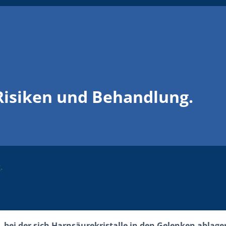
isiken und Behandlung.
.
, bei der sich Harnsäurekristalle in den Gelenken abla