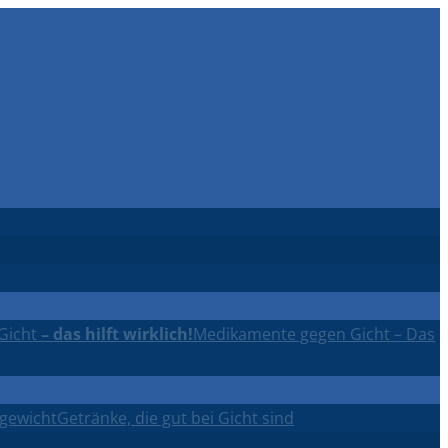
Gicht
– das hilft wirklich!
Medikamente gegen Gicht – Das
rgewicht
Getränke, die gut bei Gicht sind