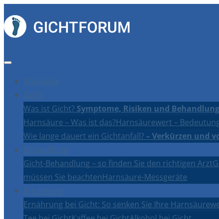
Startseite
Gicht
Was ist Gicht?
Symptome, Risiken und Behandlung
Harnsäure – Was ist das?
Harnsäurewert – Bedeutung
Wie lange dauert ein Gichtanfall?
– Verkürzen und v
Behandlung
Gicht-Behandlung – so finden Sie den richtigen Arzt
G
müssen Sie beachten
Harnsäure-Messgeräte
Ernährung
Ernährung bei Gicht: So senken Sie Ihre Harnsäurewe
Tee bei Gicht
Kaffee bei Gicht
Alkohol bei Gicht