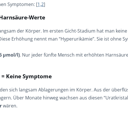
chen Symptomen: [
1,2
]
 Harnsäure-Werte
ch langsam der Körper. Im ersten Gicht-Stadium hat man ke
 Diese Erhöhung nennt man “Hyperurikämie”. Sie ist ohne 
6 μmol/l)
. Nur jeder fünfte Mensch mit erhöhten Harnsäure-
nk = Keine Symptome
lden sich langsam Ablagerungen im Körper. Aus der überflüs
agern. Über Monate hinweg wachsen aus diesen “Uratkristall
r
wären.