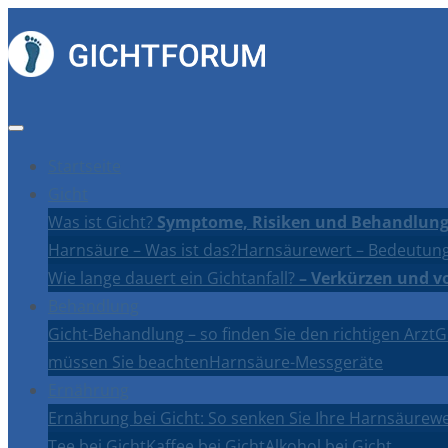
Startseite
Gicht
Was ist Gicht?
Symptome, Risiken und Behandlung
Harnsäure – Was ist das?
Harnsäurewert – Bedeutung
Wie lange dauert ein Gichtanfall?
– Verkürzen und v
Behandlung
Gicht-Behandlung – so finden Sie den richtigen Arzt
G
müssen Sie beachten
Harnsäure-Messgeräte
Ernährung
Ernährung bei Gicht: So senken Sie Ihre Harnsäurewe
Tee bei Gicht
Kaffee bei Gicht
Alkohol bei Gicht