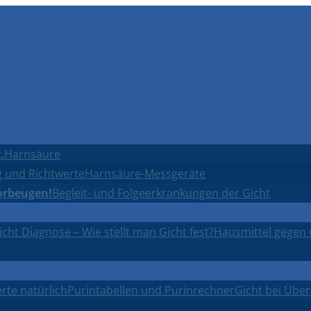
.
Harnsäure
 und Richtwerte
Harnsäure-Messgeräte
orbeugen!
Begleit- und Folgeerkrankungen der Gicht
icht Diagnose – Wie stellt man Gicht fest?
Hausmittel gegen 
rte natürlich
Purintabellen und Purinrechner
Gicht bei Übe