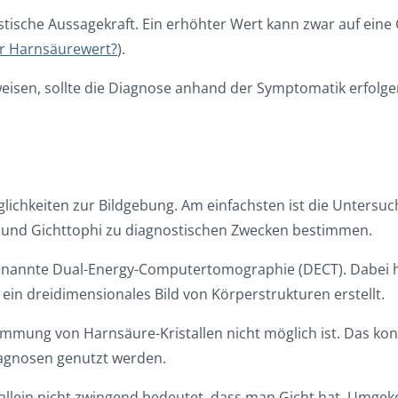
tische Aussagekraft. Ein erhöhter Wert kann zwar auf eine 
r Harnsäurewert?
).
uweisen, sollte die Diagnose anhand der Symptomatik erfolg
öglichkeiten zur Bildgebung. Am einfachsten ist die Untersu
el und Gichttophi zu diagnostischen Zwecken bestimmen.
ogenannte Dual-Energy-Computertomographie (DECT). Dabei h
ein dreidimensionales Bild von Körperstrukturen erstellt.
timmung von Harnsäure-Kristallen nicht möglich ist. Das ko
agnosen genutzt werden.
 allein nicht zwingend bedeutet, dass man Gicht hat. Umgek