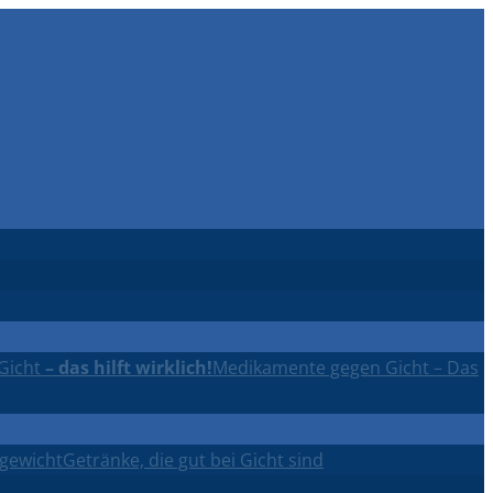
Gicht
– das hilft wirklich!
Medikamente gegen Gicht – Das
rgewicht
Getränke, die gut bei Gicht sind