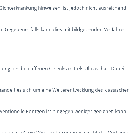
Gichterkrankung hinweisen, ist jedoch nicht ausreichend
en. Gegebenenfalls kann dies mit bildgebenden Verfahren
chung des betroffenen Gelenks mittels Ultraschall. Dabei
andelt es sich um eine Weiterentwicklung des klassischen
nventionelle Röntgen ist hingegen weniger geeignet, kann
ehrt schließt ein Wert im Normbereich nicht das Vorliegen