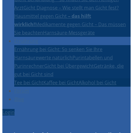
Arzt
Gicht Diagnose – Wie stellt man Gicht fest?
Hausmittel gegen Gicht
– das hilft
wirklich!
Medikamente gegen Gicht – Das müssen
Sie beachten
Harnsäure-Messgeräte
Ernährung
Ernährung bei Gicht: So senken Sie Ihre
Harnsäurewerte natürlich
Purintabellen und
Purinrechner
Gicht bei Übergewicht
Getränke, die
gut bei Gicht sind
Tee bei Gicht
Kaffee bei Gicht
Alkohol bei Gicht
Forum
Blog
Login