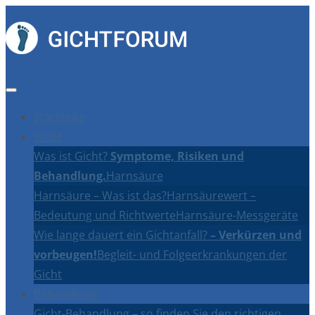
Startseite
Gicht
Was ist Gicht?
Symptome, Risiken und
Behandlung.
Harnsäure
Harnsäure – Was ist das?
Harnsäurewert –
Bedeutung und Richtwerte
Harnsäure-Messgeräte
Wie lange dauert ein Gichtanfall?
– Verkürzen und
vorbeugen!
Begleit- und Folgeerkrankungen der
Gicht
Behandlung
Gicht-Behandlung – so finden Sie den richtigen