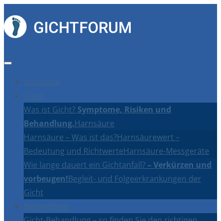
Startseite
Gicht
Was ist Gicht?
Symptome, Risiken und
Behandlung.
Harnsäure
Harnsäure – Was ist das?
Harnsäurewert –
Bedeutung und Richtwerte
Harnsäure-Messgeräte
Wie lange dauert ein Gichtanfall?
– Verkürzen und
vorbeugen!
Begleit- und Folgeerkrankungen der
Gicht
Behandlung
Gicht-Behandlung – so finden Sie den richtigen