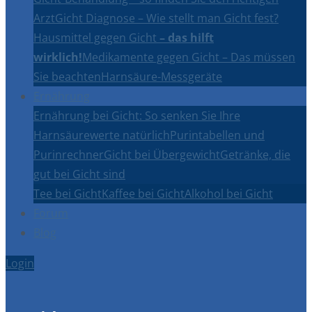
Arzt
Gicht Diagnose – Wie stellt man Gicht fest?
Hausmittel gegen Gicht
– das hilft
wirklich!
Medikamente gegen Gicht – Das müssen
Sie beachten
Harnsäure-Messgeräte
Ernährung
Ernährung bei Gicht: So senken Sie Ihre
Harnsäurewerte natürlich
Purintabellen und
Purinrechner
Gicht bei Übergewicht
Getränke, die
gut bei Gicht sind
Tee bei Gicht
Kaffee bei Gicht
Alkohol bei Gicht
Forum
Blog
Login