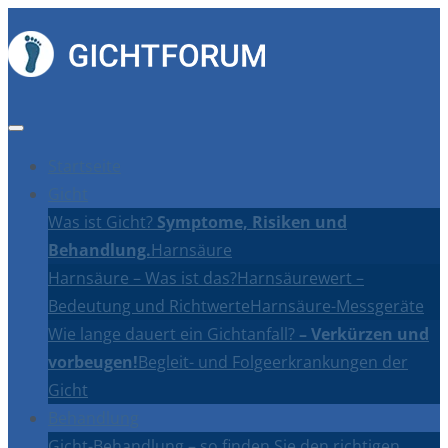
Startseite
Gicht
Was ist Gicht?
Symptome, Risiken und
Behandlung.
Harnsäure
Harnsäure – Was ist das?
Harnsäurewert –
Bedeutung und Richtwerte
Harnsäure-Messgeräte
Wie lange dauert ein Gichtanfall?
– Verkürzen und
vorbeugen!
Begleit- und Folgeerkrankungen der
Gicht
Behandlung
Gicht-Behandlung – so finden Sie den richtigen