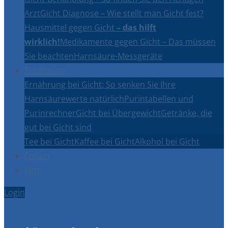
Arzt
Gicht Diagnose – Wie stellt man Gicht fest?
Hausmittel gegen Gicht
– das hilft
wirklich!
Medikamente gegen Gicht – Das müssen
Sie beachten
Harnsäure-Messgeräte
Ernährung
Ernährung bei Gicht: So senken Sie Ihre
Harnsäurewerte natürlich
Purintabellen und
Purinrechner
Gicht bei Übergewicht
Getränke, die
gut bei Gicht sind
Tee bei Gicht
Kaffee bei Gicht
Alkohol bei Gicht
Forum
Blog
Login