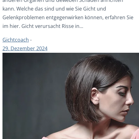
kann. Welche das sind und wie Sie Gicht und
Gelenkproblemen entgegenwirken können, erfahren Sie
im hier. Gicht verursacht Risse in…
Gichtcoach
-
29. Dezember 2024