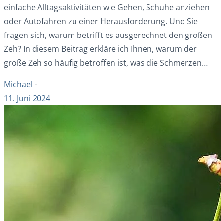
einfache Alltagsaktivitäten wie Gehen, Schuhe anziehen
oder Autofahren zu einer Herausforderung. Und Sie
fragen sich, warum betrifft es ausgerechnet den großen
Zeh? In diesem Beitrag erkläre ich Ihnen, warum der
große Zeh so häufig betroffen ist, was die Schmerzen…
Michael
-
11. Juni 2024