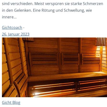
sind verschieden. Meist verspüren sie starke Schmerzen
in den Gelenken. Eine Rötung und Schwellung, wie
innere…
Gichtcoach
-
26. Januar 2023
Gicht Blog