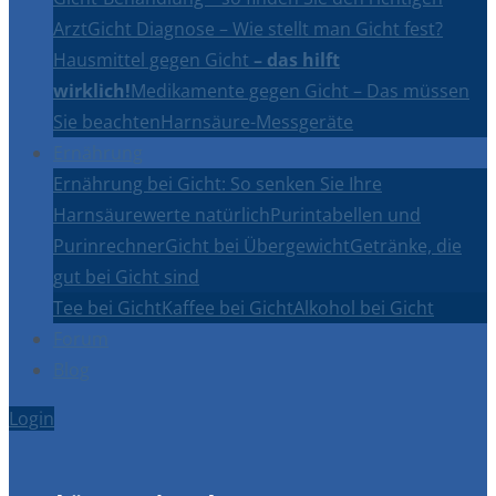
Arzt
Gicht Diagnose – Wie stellt man Gicht fest?
Hausmittel gegen Gicht
– das hilft
wirklich!
Medikamente gegen Gicht – Das müssen
Sie beachten
Harnsäure-Messgeräte
Ernährung
Ernährung bei Gicht: So senken Sie Ihre
Harnsäurewerte natürlich
Purintabellen und
Purinrechner
Gicht bei Übergewicht
Getränke, die
gut bei Gicht sind
Tee bei Gicht
Kaffee bei Gicht
Alkohol bei Gicht
Forum
Blog
Login