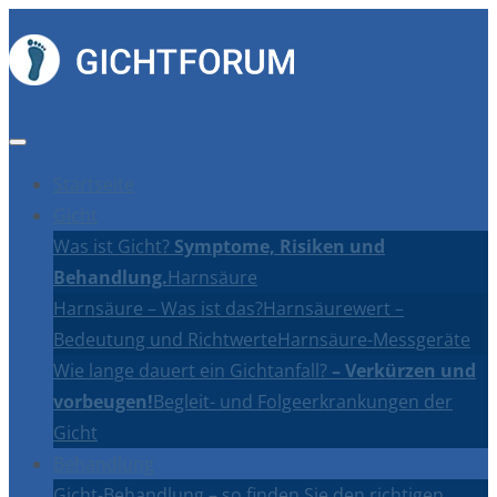
Startseite
Gicht
Was ist Gicht?
Symptome, Risiken und
Behandlung.
Harnsäure
Harnsäure – Was ist das?
Harnsäurewert –
Bedeutung und Richtwerte
Harnsäure-Messgeräte
Wie lange dauert ein Gichtanfall?
– Verkürzen und
vorbeugen!
Begleit- und Folgeerkrankungen der
Gicht
Behandlung
Gicht-Behandlung – so finden Sie den richtigen