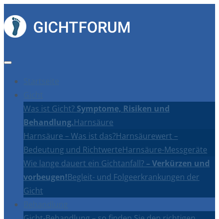
Startseite
Gicht
Was ist Gicht?
Symptome, Risiken und
Behandlung.
Harnsäure
Harnsäure – Was ist das?
Harnsäurewert –
Bedeutung und Richtwerte
Harnsäure-Messgeräte
Wie lange dauert ein Gichtanfall?
– Verkürzen und
vorbeugen!
Begleit- und Folgeerkrankungen der
Gicht
Behandlung
Gicht-Behandlung – so finden Sie den richtigen