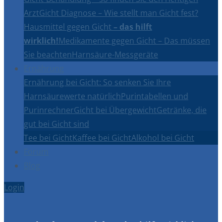
Arzt
Gicht Diagnose – Wie stellt man Gicht fest?
Hausmittel gegen Gicht
– das hilft
wirklich!
Medikamente gegen Gicht – Das müssen
Sie beachten
Harnsäure-Messgeräte
Ernährung
Ernährung bei Gicht: So senken Sie Ihre
Harnsäurewerte natürlich
Purintabellen und
Purinrechner
Gicht bei Übergewicht
Getränke, die
gut bei Gicht sind
Tee bei Gicht
Kaffee bei Gicht
Alkohol bei Gicht
Forum
Blog
Login