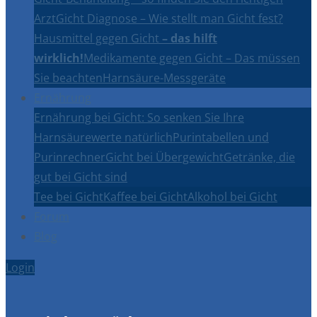
Arzt
Gicht Diagnose – Wie stellt man Gicht fest?
Hausmittel gegen Gicht
– das hilft
wirklich!
Medikamente gegen Gicht – Das müssen
Sie beachten
Harnsäure-Messgeräte
Ernährung
Ernährung bei Gicht: So senken Sie Ihre
Harnsäurewerte natürlich
Purintabellen und
Purinrechner
Gicht bei Übergewicht
Getränke, die
gut bei Gicht sind
Tee bei Gicht
Kaffee bei Gicht
Alkohol bei Gicht
Forum
Blog
Login