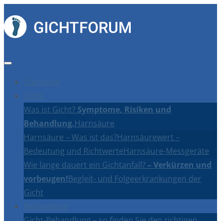
Startseite
Gicht
Was ist Gicht?
Symptome, Risiken und
Behandlung.
Harnsäure
Harnsäure – Was ist das?
Harnsäurewert –
Bedeutung und Richtwerte
Harnsäure-Messgeräte
Wie lange dauert ein Gichtanfall?
– Verkürzen und
vorbeugen!
Begleit- und Folgeerkrankungen der
Gicht
Behandlung
Gicht-Behandlung – so finden Sie den richtigen